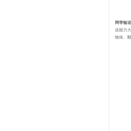
网带输
送能力
物体、