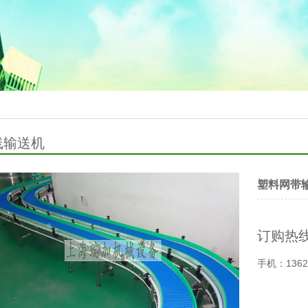
线输送机
塑料网带
订购热
手机：
136